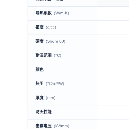
UTP100-H10-9 technical specification table
导热系数
(W/m·K)
密度
(g/cc)
硬度
(Shore 00)
耐温范围
(°C)
颜色
热阻
(°C·in²/W)
厚度
(mm)
防火性能
击穿电压
(kV/mm)