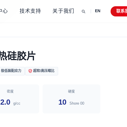
中心
技术支持
关于我们
联系
EN
 导热硅胶片
极低装配应力
超软/高压缩比
密度
硬度
2.0
10
g/cc
Shore 00