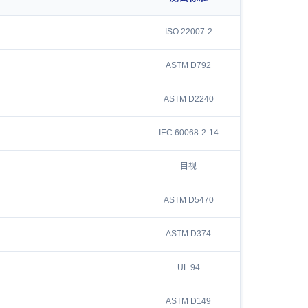
ISO 22007-2
ASTM D792
ASTM D2240
IEC 60068-2-14
目视
ASTM D5470
ASTM D374
UL 94
ASTM D149