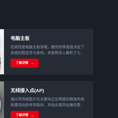
电脑主板
在高性能电脑主板领域，散热效率直接决定了
系统的稳定性与寿命。本案例深入解析了七彩
虹CVN B760I登陆舰主板如何通过集成的高性
了解详情
能导热硅胶片，构建起一套全方位的散热防御
体系。
无线接入点(AP)
通过导热硅胶片在主模块正反两面的精准布局
构建双向热传导路径，并结合差异化散热策略
实现AP的高效热管理与成本平衡。
了解详情