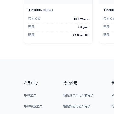
TP1000-H65-9
TP200
导热系数
10.0
导热系
W/m·K
密度
3.5
密度
g/cc
硬度
65
硬度
Shore 00
产品中心
行业应用
导热垫片
新能源汽车与车载电子
导热吸波垫片
智能安防与消费电子