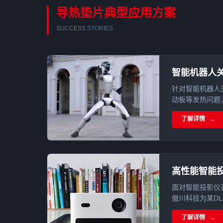
导热垫片典型应用方案
SUCCESS STORIES
智能机器人
针对智能机器人关
动板等发热问题，结
差云控 eRob
了解详情
单组份导热凝胶
应用。
高性能智能
面对智能投影仪
傲川科技为某D
导热界面材料方
了解详情
源及DMD芯片