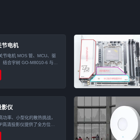
关节电机
节电机 MOS 管、MCU、驱
合宇树 GO-M8010-6 与零
70 拆解案例，分析导热硅胶片、
、导热泥在关节电机散热中的
投影仪
高功率、小型化的散热挑战，
LP高清投影仪提供了全方位的
案。通过在主控芯片、LED光
处应用高导热硅胶片，成功实现