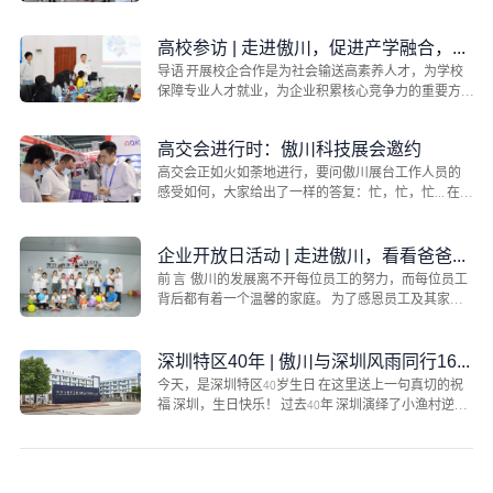
为营造“开...
高校参访 | 走进傲川，促进产学融合，保障人才发展
导语 开展校企合作是为社会输送高素养人才，为学校
保障专业人才就业，为企业积累核心竞争力的重要方
式，可实现社...
高交会进行时：傲川科技展会邀约
高交会正如火如荼地进行，要问傲川展台工作人员的
感受如何，大家给出了一样的答复：忙，忙，忙... 在本
次高交会上傲...
企业开放日活动 | 走进傲川，看看爸爸妈妈工作的地方
前 言 傲川的发展离不开每位员工的努力，而每位员工
背后都有着一个温馨的家庭。 为了感恩员工及其家
属，促进...
深圳特区40年 | 傲川与深圳风雨同行16载
今天，是深圳特区40岁生日 在这里送上一句真切的祝
福 深圳，生日快乐！ 过去40年 深圳演绎了小渔村逆袭
国际大...