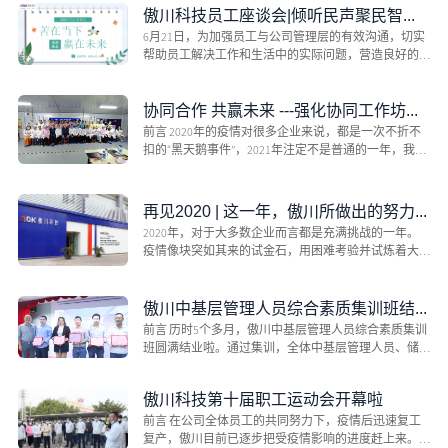
傲川科技员工座谈会|倾听民声聚民智、革新降本靠大家
6月21日，为加强员工与公司管理层的有效沟通，切实
帮助员工解决工作和生活中的实际问题，营造良好的
企业文化，深圳...
协同合作 共赢未来 ---强化协同工作坊活动纪实
前言 2020年的疫情对很多企业来说，都是一次不折不
扣的“黑天鹅事件”，2021年注定不是普通的一年，我们
全体傲川...
再见2020 | 这一年，傲川所做出的努力和改变
2020年，对于大多数企业而言都是充满挑战的一年。
疫情像块突如其来的试金石，用困难考验并试炼着大
家的韧性。所...
傲川中基层管理人员综合素质集训班结业啦
前言 历时5个多月，傲川中基层管理人员综合素质集训
班圆满结业啦。通过集训，全体中基层管理人员、储
备梯队人...
傲川科技第十届职工运动会开幕啦
前言 在公司全体员工的共同努力下，疫情后迅速复工
复产，傲川目前已逐步把受疫情影响的进度赶上来。