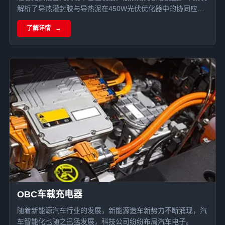
解析了导热灌封胶与导热泥在450W光伏优化器中的协同应
用，通过全方位灌封与精准界面传热，实现散热率提升20%且
了解详情
核心MOS管降温超10°C，显著增强了光伏产品的户外环境适
应性。
OBC车载充电器
随着新能源汽车行业的发展，新能源造车新势力不断涌现，汽
车智能化也随之迅猛发展，科技公司纷纷布局汽车电子。