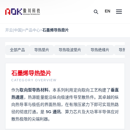
EN
开云(中国)
>
产品中心
>
石墨烯导热垫片
全部产品
导热垫片
导热吸波垫片
导热绝缘片
导热硅
石墨烯导热垫片
CATEGORY OVERVIEW
作为
取向型导热材料
，本系列利用定向取向工艺构建了
垂直
热通道
，热源能量能沿纵向极速传导至散热件。其卓越的纵
向热导率与极低的界面热阻，在有限压紧力下即可实现热路
径的彻底打通。是
5G 通讯
、算力芯片及大功率半导体应对
散热极限的尖端利器。