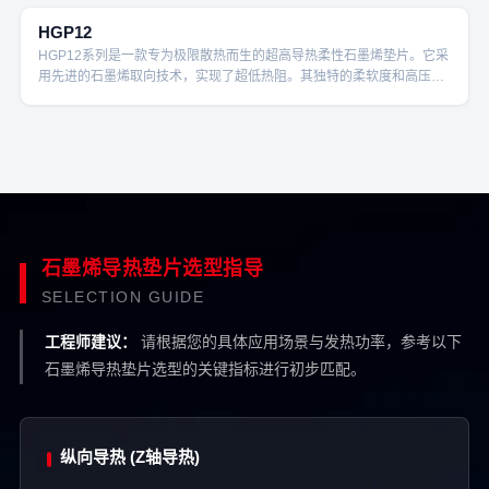
度的发热源传递出去。HGP10不仅导热性能卓越，其优异的柔软度和压
缩回弹性还能完美填充发热芯片与散热器之间的微观空隙，形成紧密无
HGP12
缝的热传导路径。对于追求极致性能的CPU、GPU、AI加速卡和高速光
HGP12系列是一款专为极限散热而生的超高导热柔性石墨烯垫片。它采
模块等前沿应用，HGP10是确保其长期稳定运行的理想热界面材料。
用先进的石墨烯取向技术，实现了超低热阻。其独特的柔软度和高压缩
回弹性（≥60%）不仅能适应各种不平整表面，更能完美填充发热芯片
与散热器之间的微观空隙，形成紧密无缝的传导路径，从而实现最高效
的热量传递。对于追求极致性能的CPU、GPU、AI加速卡和高速光模块
等前沿应用，HGP12是确保其长期稳定运行的理想热界面材料。可点胶
可包边，以满足您多样化的设计需求。
石墨烯导热垫片选型指导
SELECTION GUIDE
工程师建议：
请根据您的具体应用场景与发热功率，参考以下
石墨烯导热垫片选型的关键指标进行初步匹配。
纵向导热 (Z轴导热)