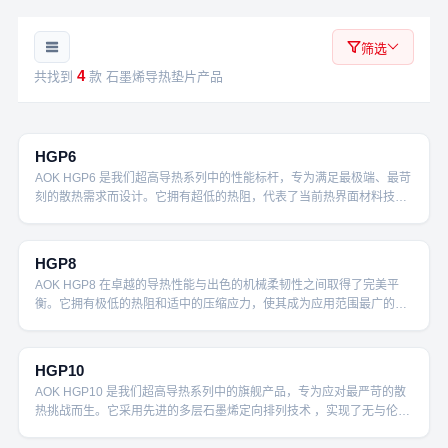
筛选
4
共找到
款 石墨烯导热垫片产品
130W/m·K
HGP6
AOK HGP6 是我们超高导热系列中的性能标杆，专为满足最极端、最苛
刻的散热需求而设计。它拥有超低的热阻，代表了当前热界面材料技术
的顶尖水平。当每一度温差都至关重要时，HGP6能够以最快速度将核
110W/m·K
心热量导出 ，为超频CPU、高负载GPU及AI加速器等追求极致性能的组
件提供最强有力的散热支持，确保其在极限工况下依然能稳定发挥，释
HGP8
放全部潜能。
AOK HGP8 在卓越的导热性能与出色的机械柔韧性之间取得了完美平
衡。它拥有极低的热阻和适中的压缩应力，使其成为应用范围最广的型
号之一。无论是高性能的消费电子产品，还是要求严苛的工业模块，
90W/m·K
HGP8都能提供可靠、高效且具成本效益的散热方案。对于寻求性能升
级、同时兼顾安装便利性和广泛 适用性的项目，HGP8是当之无愧的全
HGP10
能型选手。
AOK HGP10 是我们超高导热系列中的旗舰产品，专为应对最严苛的散
热挑战而生。它采用先进的多层石墨烯定向排列技术 ，实现了无与伦比
的热传导效率，其热阻低至 ≤0.10°C·cm²/W，能迅速将热量从高功率密
70W/m·K