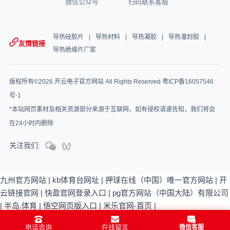
微信公众号
扫码联系客服
导热硅胶片
导热材料
导热凝胶
导热灌封胶
友情链接
导热绝缘片厂家
版权所有©2026 开云电子官方网站 All Rights Reserved
粤ICP备16057546
号-1
*本站网页素材及相关资源部分来源于互联网，如有侵权请速告知，我们将会
在24小时内删除
关注我们:
九州官方网站
|
kb体育台网址
|
押球在线（中国）唯一官方网站
|
开
云链接官网
|
快盈官网登录入口
|
pg官方网站（中国大陆）有限公司
|
半岛.体育
|
悟空网页版入口
|
米乐官网-首页
|
电话咨询
在线留言
微信客服