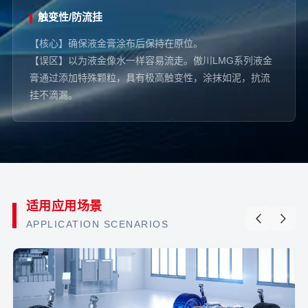
触变性/防流挂
【核心】确保液金膏涂布后保持在原位。
【误区】以为液金像水一样容易流走。傲川LMG系列液金
膏通过添加特殊颗粒，具有极高触变性，涂抹如泥，抗流
挂不滴漏。
适用应用场景
APPLICATION SCENARIOS