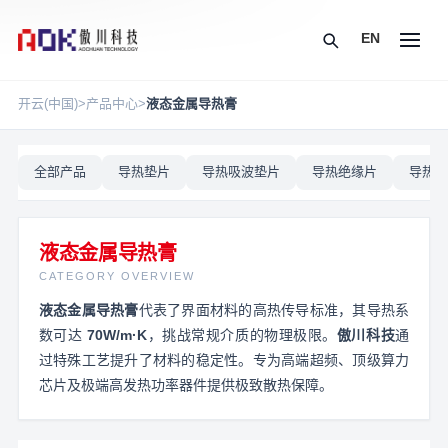
EN
开云(中国)
>
产品中心
>
液态金属导热膏
全部产品
导热垫片
导热吸波垫片
导热绝缘片
导热硅
液态金属导热膏
CATEGORY OVERVIEW
液态金属导热膏
代表了界面材料的高热传导标准，其导热系
数可达
70W/m·K
，挑战常规介质的物理极限。
傲川科技
通
过特殊工艺提升了材料的稳定性。专为高端超频、顶级算力
芯片及极端高发热功率器件提供极致散热保障。