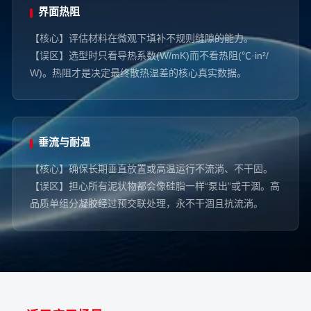
界面热阻
【核心】评估材料在微观下填补不规则缝隙的能力。
【误区】选型时只看导热系数(W/mK)而不看热阻(℃·in²/
W)。热阻才是决定最终散热温差的核心真实数据。
垂流与耐温
【核心】确保长期垂直放置或高温运行不流淌、不干固。
【误区】担心所有泥状物都会像硅脂一样“泵出”或干涸。高
品质单组分凝胶经过预交联处理，永不干涸且抗流淌。