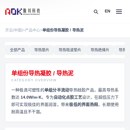
EN
开云(中国)
>
产品中心
>
单组份导热凝胶 / 导热泥
全部产品
导热垫片
导热吸波垫片
导热绝缘片
导热硅
单组份导热凝胶 / 导热泥
CATEGORY OVERVIEW
一种极具可塑性的
单组分半流动
导热硅胶产品，最高导热系
数达
14.0W/m·K
。专为
自动化点胶工艺
设计，在超低压力下
即可实现极佳的界面润湿，带来
极低的界面热阻
，长期使用
耐高温且不干涸。