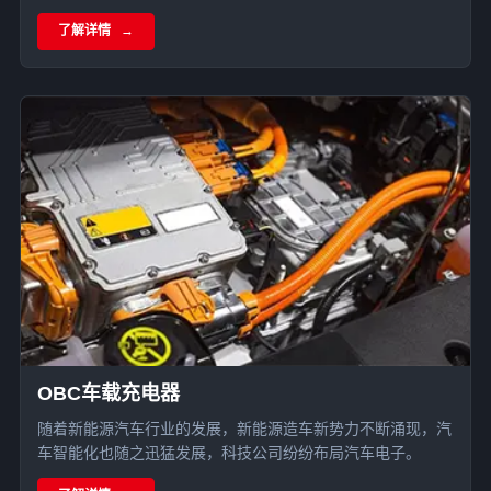
用，通过全方位灌封与精准界面传热，实现散热率提升20%且
了解详情
核心MOS管降温超10°C，显著增强了光伏产品的户外环境适
应性。
OBC车载充电器
随着新能源汽车行业的发展，新能源造车新势力不断涌现，汽
车智能化也随之迅猛发展，科技公司纷纷布局汽车电子。