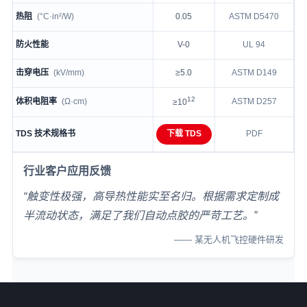
热阻
(°C·in²/W)
0.05
ASTM D5470
防火性能
V-0
UL 94
击穿电压
(kV/mm)
≥5.0
ASTM D149
12
体积电阻率
(Ω·cm)
ASTM D257
≥10
TDS 技术规格书
下载 TDS
PDF
行业客户应用反馈
“触变性极强，高导热性能实至名归。根据需求定制成
半流动状态，满足了我们自动点胶的严苛工艺。”
—— 某无人机飞控硬件研发