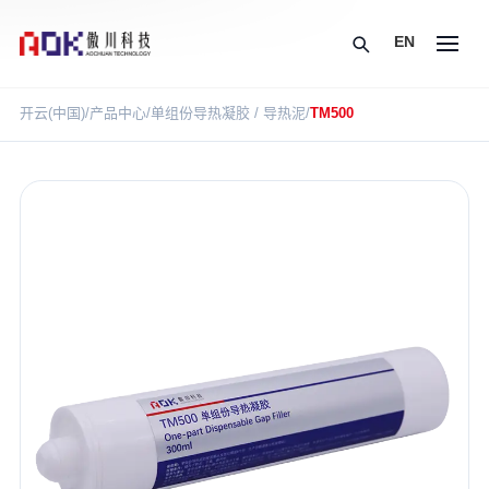
EN
开云(中国)
/
产品中心
/
单组份导热凝胶 / 导热泥
/
TM500