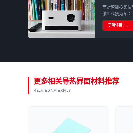
面对智能投影仪
傲川科技为某D
导热界面材料方
了解详情
源及DMD芯片
主控降温15°
题，提升设备整
更多相关导热界面材料推荐
RELATED MATERIALS