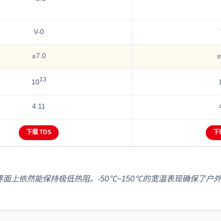
V-0
≥7.0
≥
13
10
4.11
下载 TDS
下
面上依然能保持极低热阻。-50℃~150℃的宽温表现确保了户