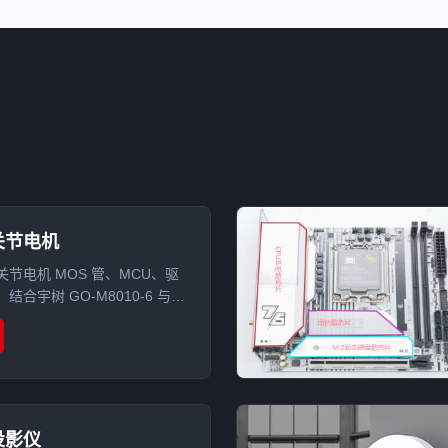
关节电机
节电机 MOS 管、MCU、驱
合宇树 GO-M8010-6 与零
70 拆解案例，分析导热硅胶片、
、导热泥在关节电机散热中的
投影仪