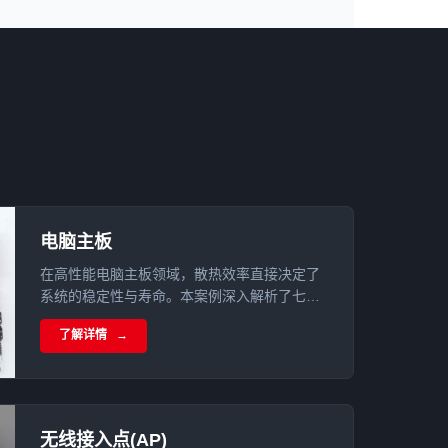
电脑主板
在高性能电脑主板领域，散热效率直接决定了
系统的稳定性与寿命。本案例深入解析了七彩
虹CVN B760I登陆舰主板如何通过集成的高性
了解详情
能导热硅胶片，构建起一套全方位的散热防御
体系。
无线接入点(AP)