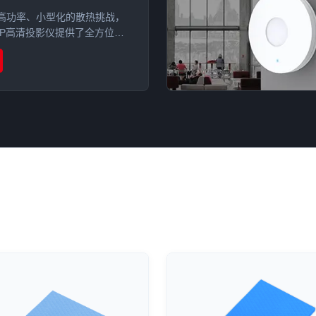
高功率、小型化的散热挑战，
LP高清投影仪提供了全方位的
案。通过在主控芯片、LED光
处应用高导热硅胶片，成功实现
C，有效解决光衰及运行稳定性问
体寿命。