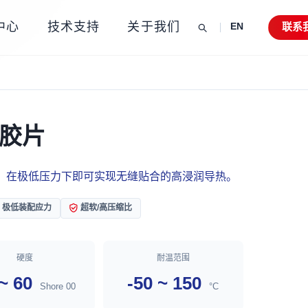
中心
技术支持
关于我们
联系
EN
硅胶片
，在极低压力下即可实现无缝贴合的高浸润导热。
极低装配应力
超软/高压缩比
硬度
耐温范围
 ~ 60
-50 ~ 150
Shore 00
°C