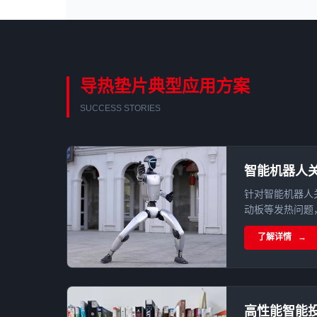
导热垫片典型应用方案
SUCCESS STORIES
智能机器人
针对智能机器人关
动板等发热问题，结
差云控 eRob
了解详情
单组份导热凝胶
应用。
高性能智能